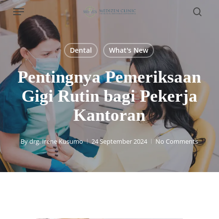
Menu
Skip
to
sear
main
content
Dental
What's New
Pentingnya Pemeriksaan
Gigi Rutin bagi Pekerja
Kantoran
By
drg. Irene Kusumo
24 September 2024
No Comments