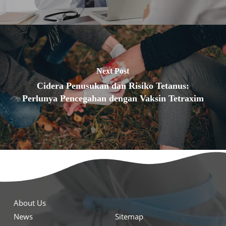
Next Post
Cidera Penusukan dan Risiko Tetanus:
Perlunya Pencegahan dengan Vaksin Tetraxim
About Us
News
Sitemap