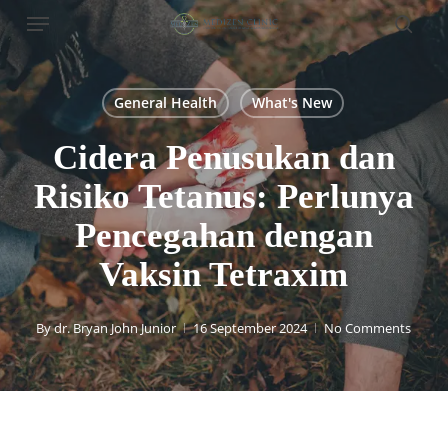
Menu
Skip
to
sear
main
content
General Health
What's New
Cidera Penusukan dan
Risiko Tetanus: Perlunya
Pencegahan dengan
Vaksin Tetraxim
By
dr. Bryan John Junior
16 September 2024
No Comments