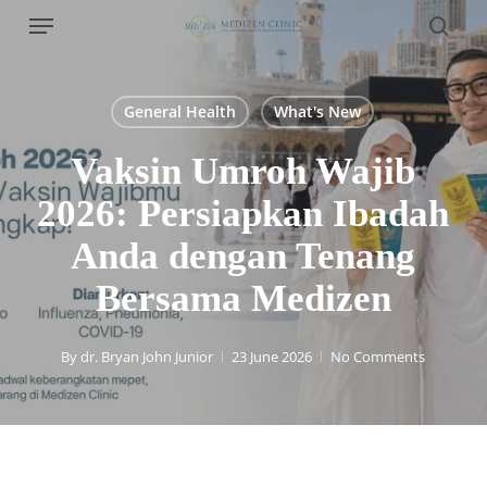
Menu
Skip
to
sear
main
content
General Health
What's New
Vaksin Umroh Wajib
2026: Persiapkan Ibadah
Anda dengan Tenang
Bersama Medizen
By
dr. Bryan John Junior
23 June 2026
No Comments