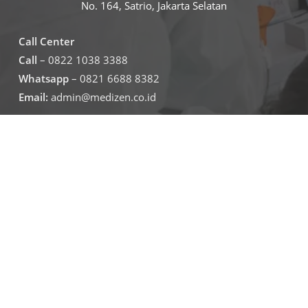
No. 164, Satrio, Jakarta Selatan
Call Center
Call
– 0822 1038 3388
Whatsapp
– 0821 6688 8382
Email:
admin@medizen.co.id
Untuk jam operasional klinik
Senin – Jumat
07.30-19.30
Sabtu – minggu
09.00-16.00
Jadwal Operasional Lab
Senin – Jumat
08.00-16.00
Sabtu
09.00-16.00