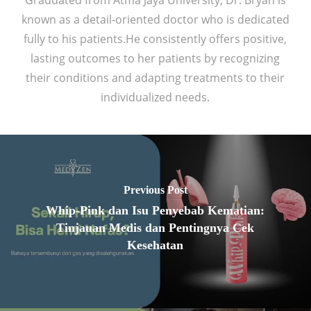
Graduated from Atma Jaya University, Dr. Bryan is
known as a detail-oriented doctor who is dedicated
fully to his patients.He consistently offers positive,
lasting outcomes to her patients by recognizing
their conditions and adapting treatments to their
individualized needs.
Previous Post
Whip-Pink dan Isu Penyebab Kematian:
Tinjauan Medis dan Pentingnya Cek
Kesehatan