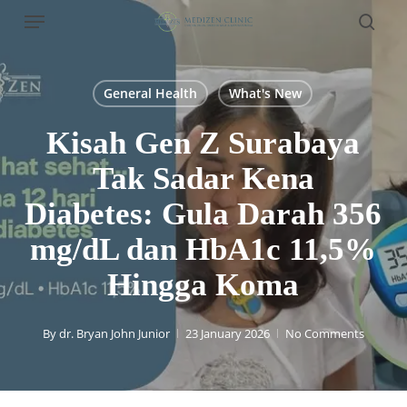
Menu
Skip
to
sear
main
content
General Health
What's New
Kisah Gen Z Surabaya
Tak Sadar Kena
Diabetes: Gula Darah 356
mg/dL dan HbA1c 11,5%
Hingga Koma
By
dr. Bryan John Junior
23 January 2026
No Comments