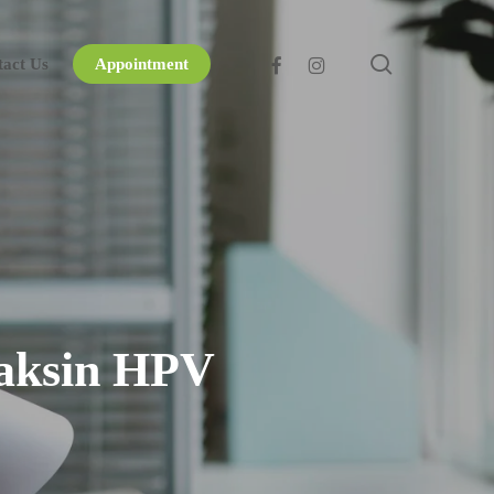
search
facebook
instagram
tact Us
Appointment
Vaksin HPV