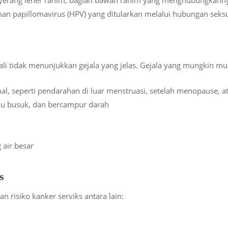
uman papillomavirus (HPV) yang ditularkan melalui hubungan seksu
ali tidak menunjukkan gejala yang jelas. Gejala yang mungkin mun
l, seperti pendarahan di luar menstruasi, setelah menopause, a
au busuk, dan bercampur darah
 air besar
s
 risiko kanker serviks antara lain: