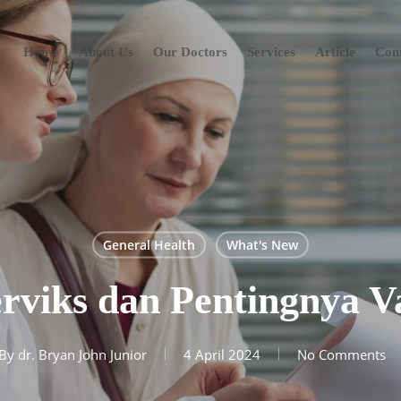
Home
About Us
Our Doctors
Services
Article
Con
General Health
What's New
rviks dan Pentingnya 
By
dr. Bryan John Junior
4 April 2024
No Comments