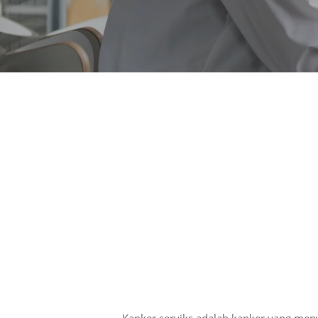
Hit enter to search or ESC to close
Kanker serviks adalah kanker yang me