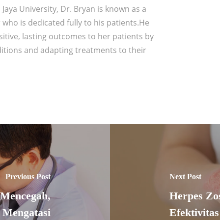
aya University, Dr. Bryan is known as a
 who is dedicated fully to his patients.He
sitive, lasting outcomes to her patients by
ditions and adapting treatments to their
Previous Post
Next Post
 Mencegah,
Herpes Zo
 Mengatasi
Efektivita