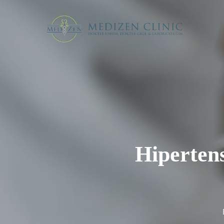
Skip
to
main
content
Hiperten