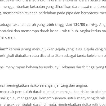
ah menggambarkan kekuatan yang dihasilkan darah saat mendorong 
cang, memberikan tekanan berlebihan pada pipa dan berpotensi m
 sebagai tekanan darah yang
lebih tinggi dari 130/80 mmHg
. An
erkontraksi dan memompa darah ke seluruh tubuh. Angka kedua 
isi darah.
iam”
karena jarang menunjukkan gejala yang jelas. Gejala yang m
eringkali diabaikan atau disalahartikan sebagai tanda kelelahan b
ensi menyimpan bahaya tersembunyi. Tekanan darah tinggi yang 
nsi meningkatkan risiko serangan jantung dan angina.
 merusak pembuluh darah di otak, meningkatkan risiko stroke he
usak ginjal, mengganggu kemampuannya untuk menyaring dara
 merusak pembuluh darah di mata, meningkatkan risiko retinopat