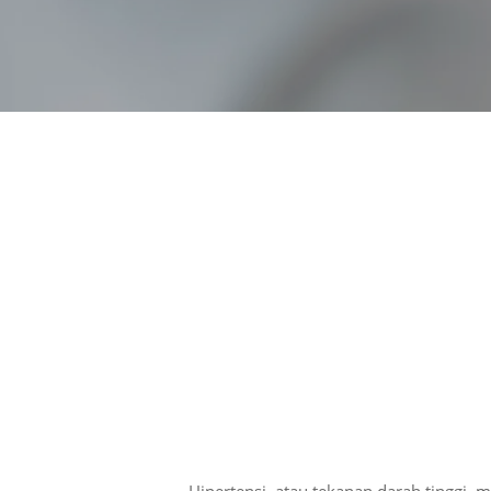
Hit enter to search or ESC to close
Hipertensi, atau tekanan darah tinggi,