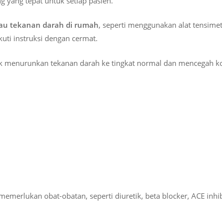
 yang tepat untuk setiap pasien.
u tekanan darah di rumah
, seperti menggunakan alat tensime
kuti instruksi dengan cermat.
k menurunkan tekanan darah ke tingkat normal dan mencegah ko
merlukan obat-obatan, seperti diuretik, beta blocker, ACE inhibi