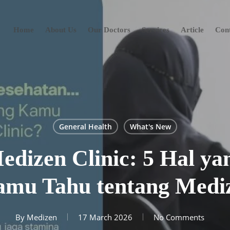
Home
About Us
Our Doctors
Services
Article
Con
General Health
What's New
edizen Clinic: 5 Hal y
mu Tahu tentang Mediz
By
Medizen
17 March 2026
No Comments