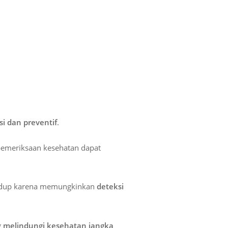
i dan preventif
.
 pemeriksaan kesehatan dapat
hidup karena memungkinkan
deteksi
g
melindungi kesehatan jangka