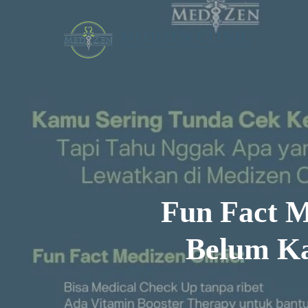
Skip
to
main
content
Fun Fact M
Belum Ka