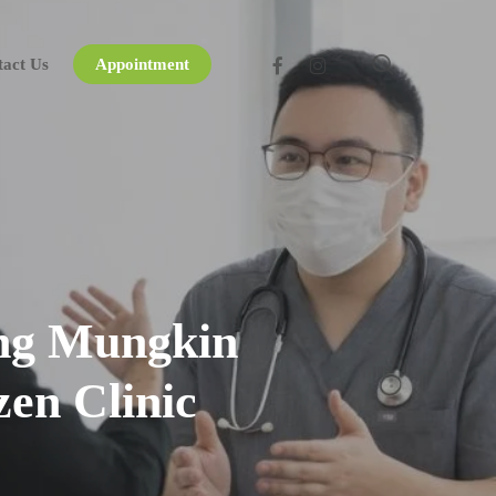
search
facebook
instagram
tact Us
Appointment
ang Mungkin
en Clinic