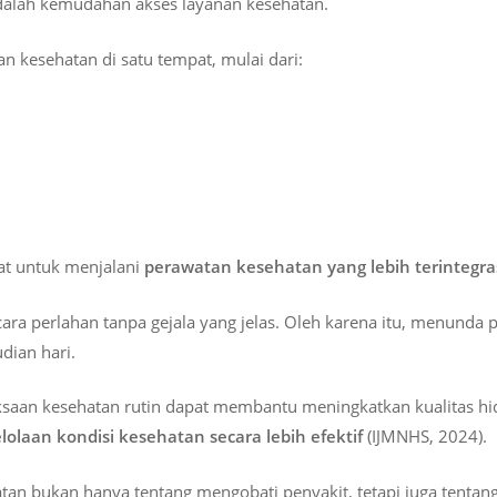
adalah kemudahan akses layanan kesehatan.
n kesehatan di satu tempat, mulai dari:
t untuk menjalani
perawatan kesehatan yang lebih terintegras
ra perlahan tanpa gejala yang jelas. Oleh karena itu, menunda
dian hari.
ksaan kesehatan rutin dapat membantu meningkatkan kualitas 
olaan kondisi kesehatan secara lebih efektif
(IJMNHS, 2024).
tan bukan hanya tentang mengobati penyakit, tetapi juga tentan