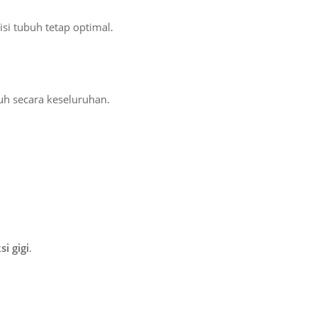
si tubuh tetap optimal.
uh secara keseluruhan.
si gigi
.