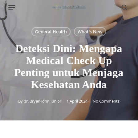
Menu
Skip
to
sear
main
content
General Health
What's New
Deteksi Dini: Mengapa
Medical Check Up
Penting untuk Menjaga
Kesehatan Anda
By
dr. Bryan John Junior
1 April 2024
No Comments