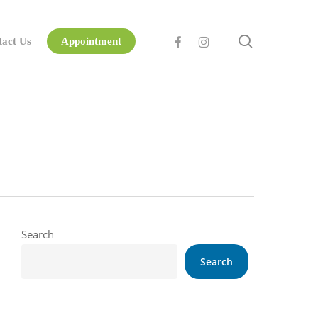
search
facebook
instagram
tact Us
Appointment
Search
Search