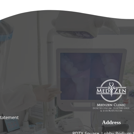
statement
Address
RDTX Square, Lobby Podium L