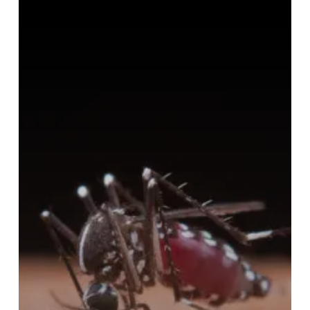
Penting
untuk
Pencegahan
dan
Pengobatan
yang
Tepat