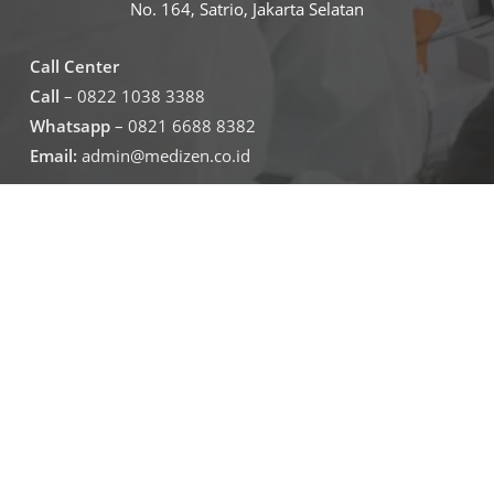
No. 164, Satrio, Jakarta Selatan
Call Center
Call
– 0822 1038 3388
Whatsapp
– 0821 6688 8382
Email:
admin@medizen.co.id
Untuk jam operasional klinik
Senin – Jumat
07.30-19.30
Sabtu – minggu
09.00-16.00
Jadwal Operasional Lab
Senin – Jumat
08.00-16.00
Sabtu
09.00-16.00