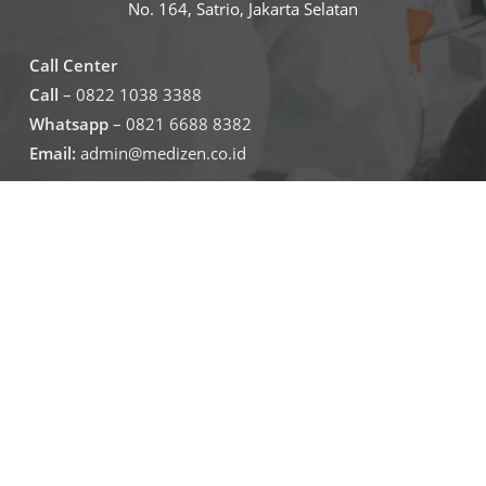
No. 164, Satrio, Jakarta Selatan
Call Center
Call
– 0822 1038 3388
Whatsapp
– 0821 6688 8382
Email:
admin@medizen.co.id
Untuk jam operasional klinik
Senin – Jumat
07.30-19.30
Sabtu – minggu
09.00-16.00
Jadwal Operasional Lab
Senin – Jumat
08.00-16.00
Sabtu
09.00-16.00