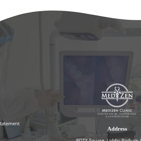
statement
Address
RDTX Square, Lobby Podium L