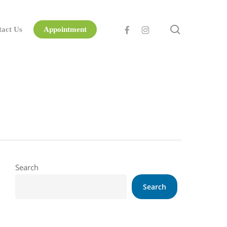
search
facebook
instagram
tact Us
Appointment
Search
Search