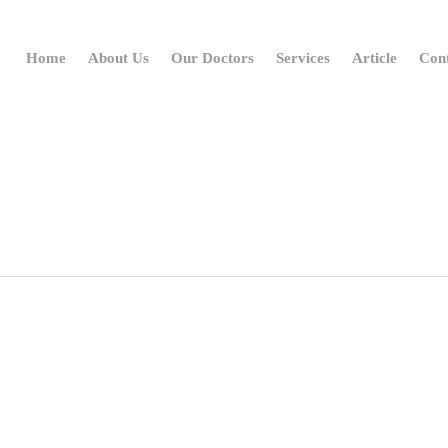
Home
About Us
Our Doctors
Services
Article
Con