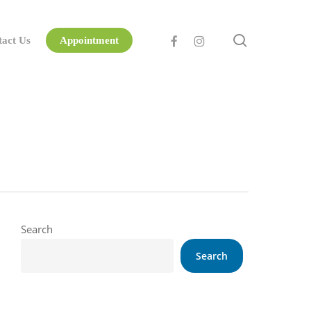
search
facebook
instagram
tact Us
Appointment
Search
Search