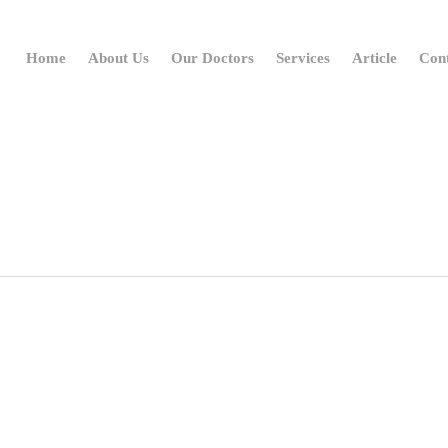
Home
About Us
Our Doctors
Services
Article
Con