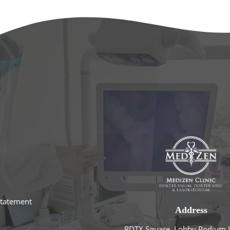
statement
Address
RDTX Square, Lobby Podium L