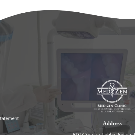
statement
Address
RDTX Square, Lobby Podium L