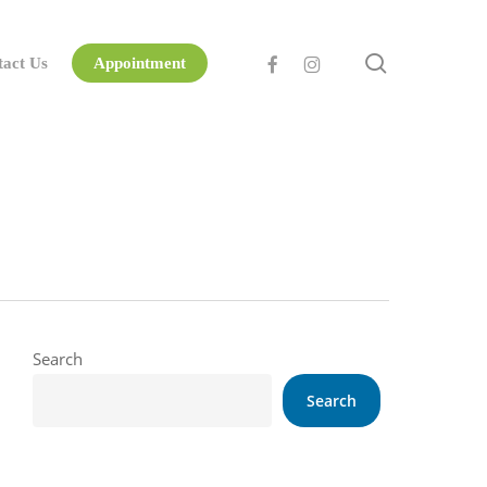
search
facebook
instagram
tact Us
Appointment
Search
Search