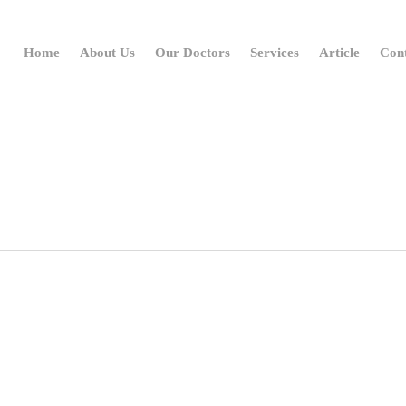
Home
About Us
Our Doctors
Services
Article
Con