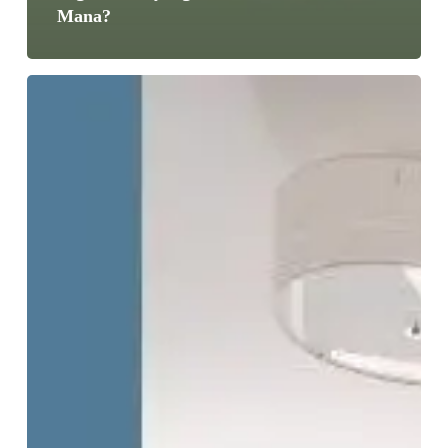
Mana?
Cracked
Tooth
Syndrome
(CTS):
Gigi
Retak
Tanpa
Lubang,
Tapi
Kok
Sakit
Banget?