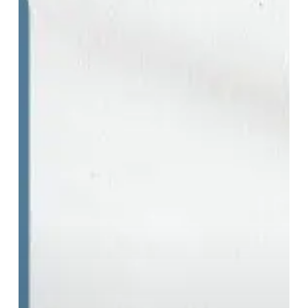
=
Satu
Jalan
ke
Penyakit
Serius