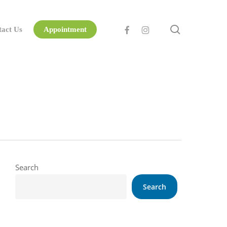
search
facebook
instagram
tact Us
Appointment
Search
Search