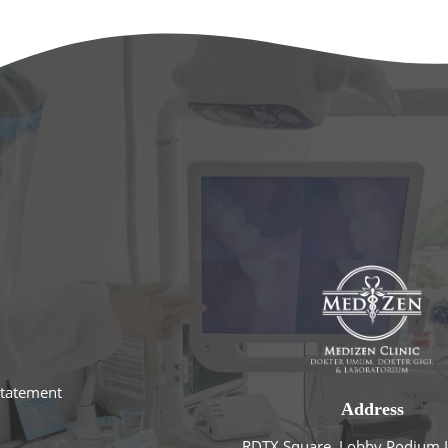
statement
Address
RDTX Square, Lobby Podium L