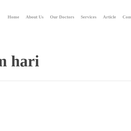
Home
About Us
Our Doctors
Services
Article
Con
m hari