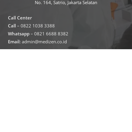
No. 164, Satrio, Jakarta Selatan
Call Center
Call
– 0822 1038 3388
Whatsapp
– 0821 6688 8382
Email:
admin@medizen.co.id
Untuk jam operasional klinik
Senin – Jumat
07.30-19.30
Sabtu – minggu
09.00-16.00
Jadwal Operasional Lab
Senin – Jumat
08.00-16.00
Sabtu
09.00-16.00