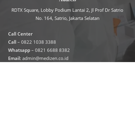
RDTX Square, Lobby Podium Lantai 2, Jl Prof Dr Satrio
No. 164, Satrio, Jakarta Selatan
Call Center
Call
– 0822 1038 3388
Whatsapp
– 0821 6688 8382
Email:
admin@medizen.co.id
Untuk jam operasional klinik
Senin – Jumat
07.30-19.30
Sabtu – minggu
09.00-16.00
Jadwal Operasional Lab
Senin – Jumat
08.00-16.00
Sabtu
09.00-16.00