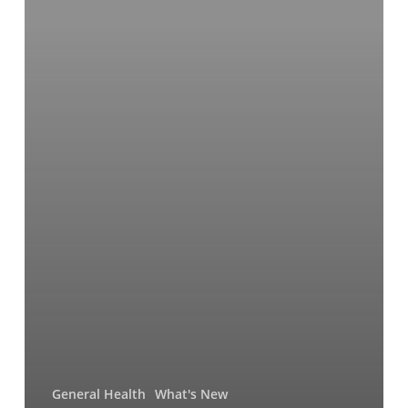
Keracunan
Bisa
Terjadi
di
Mana
Saja,
pada
Siapa
Saja
General Health
What's New