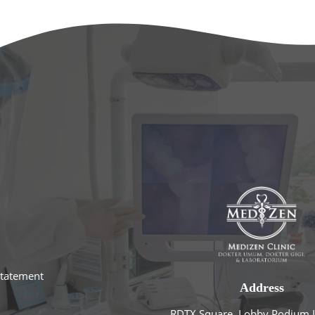
statement
Address
RDTX Square, Lobby Podium L