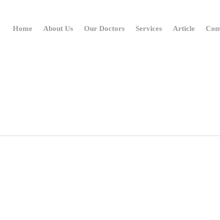
Home
About Us
Our Doctors
Services
Article
Con