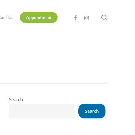
search
facebook
instagram
tact Us
Appointment
Search
Search