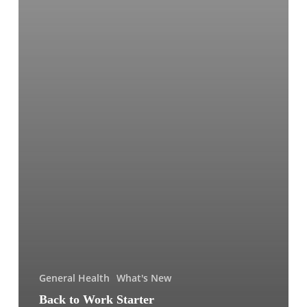
Rahasia
Biar
Tetap
On
Fire
di
Hari
Pertama
Kerja!
General Health
What's New
Back to Work Starter