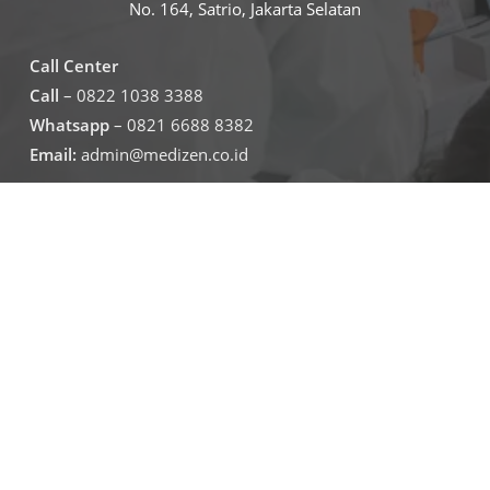
No. 164, Satrio, Jakarta Selatan
Call Center
Call
– 0822 1038 3388
Whatsapp
– 0821 6688 8382
Email:
admin@medizen.co.id
Untuk jam operasional klinik
Senin – Jumat
07.30-19.30
Sabtu – minggu
09.00-16.00
Jadwal Operasional Lab
Senin – Jumat
08.00-16.00
Sabtu
09.00-16.00