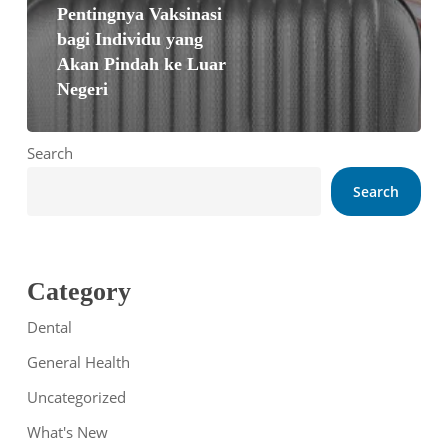
Pentingnya Vaksinasi
bagi Individu yang
Akan Pindah ke Luar
Negeri
Search
Search
Category
Dental
General Health
Uncategorized
What's New