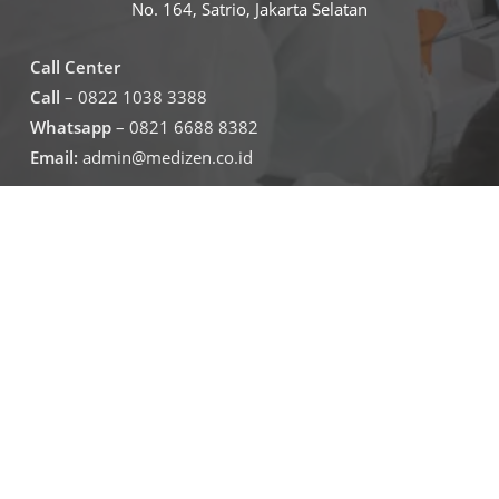
No. 164, Satrio, Jakarta Selatan
Call Center
Call
– 0822 1038 3388
Whatsapp
– 0821 6688 8382
Email:
admin@medizen.co.id
Untuk jam operasional klinik
Senin – Jumat
07.30-19.30
Sabtu – minggu
09.00-16.00
Jadwal Operasional Lab
Senin – Jumat
08.00-16.00
Sabtu
09.00-16.00