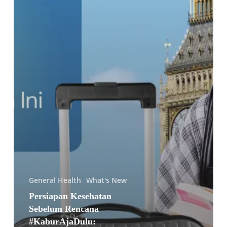
Individu
yang
Akan
Pindah
ke
Luar
Negeri
General Health
What's New
Persiapan Kesehatan
Sebelum Rencana
#KaburAjaDulu: