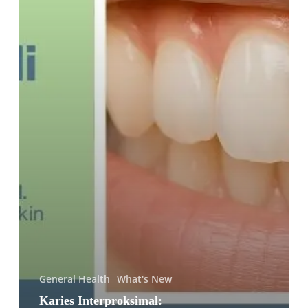
di
Tengah
Dua
Gigi
Depan
General Health
What's New
Karies Interproksimal: