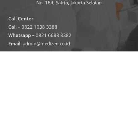
No. 164, Satrio, Jakarta Selatan
Call Center
Call
– 0822 1038 3388
Whatsapp
– 0821 6688 8382
Email:
admin@medizen.co.id
Untuk jam operasional klinik
Senin – Jumat
07.30-19.30
Sabtu – minggu
09.00-16.00
Jadwal Operasional Lab
Senin – Jumat
08.00-16.00
Sabtu
09.00-16.00