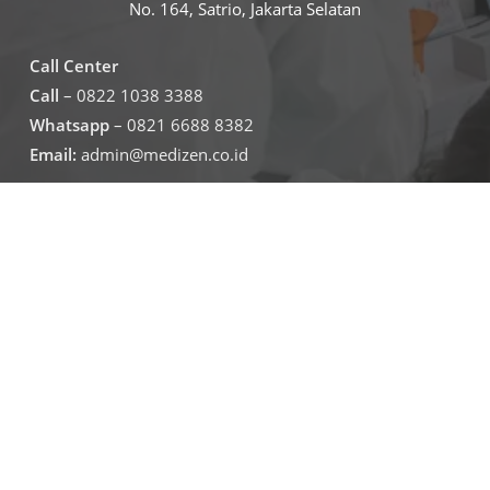
No. 164, Satrio, Jakarta Selatan
Call Center
Call
– 0822 1038 3388
Whatsapp
– 0821 6688 8382
Email:
admin@medizen.co.id
Untuk jam operasional klinik
Senin – Jumat
07.30-19.30
Sabtu – minggu
09.00-16.00
Jadwal Operasional Lab
Senin – Jumat
08.00-16.00
Sabtu
09.00-16.00