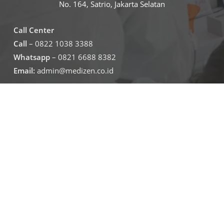
No. 164, Satrio, Jakarta Selatan
Call Center
Call
– 0822 1038 3388
Whatsapp
– 0821 6688 8382
Email:
admin@medizen.co.id
Untuk jam operasional klinik
Senin – Jumat
07.30-19.30
Sabtu – minggu
09.00-16.00
Jadwal Operasional Lab
Senin – Jumat
08.00-16.00
Sabtu
09.00-16.00