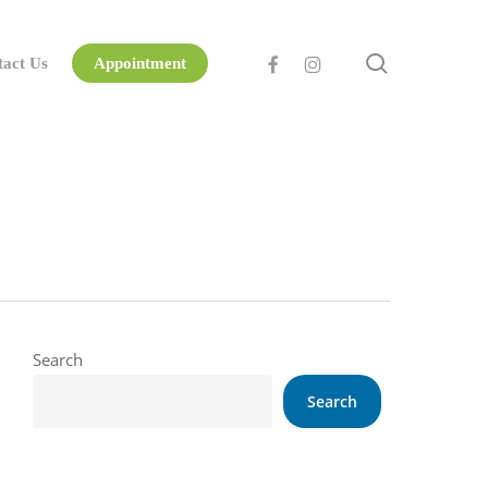
search
facebook
instagram
tact Us
Appointment
Search
Search