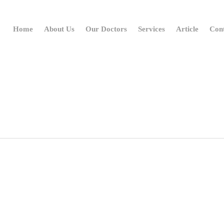
Home
About Us
Our Doctors
Services
Article
Con