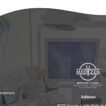
statement
Address
RDTX Square, Lobby Podium L