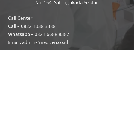
No. 164, Satrio, Jakarta Selatan
Call Center
Call
– 0822 1038 3388
Whatsapp
– 0821 6688 8382
Email:
admin@medizen.co.id
Untuk jam operasional klinik
Senin – Jumat
07.30-19.30
Sabtu – minggu
09.00-16.00
Jadwal Operasional Lab
Senin – Jumat
08.00-16.00
Sabtu
09.00-16.00