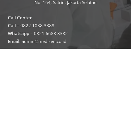
No. 164, Satrio, Jakarta Selatan
Call Center
Call
– 0822 1038 3388
Whatsapp
– 0821 6688 8382
Email:
admin@medizen.co.id
Untuk jam operasional klinik
Senin – Jumat
07.30-19.30
Sabtu – minggu
09.00-16.00
Jadwal Operasional Lab
Senin – Jumat
08.00-16.00
Sabtu
09.00-16.00