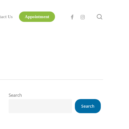
search
facebook
instagram
tact Us
Appointment
Search
Search