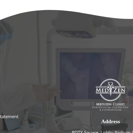
statement
Address
RDTX Square, Lobby Podium L