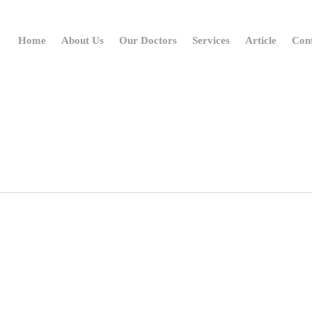
Home
About Us
Our Doctors
Services
Article
Con