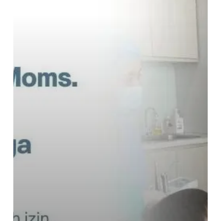
Jaga
Kesehatan
Keluarga
ala
drg.
Irene
Kusumo,
Founder
Medizen
Clinic