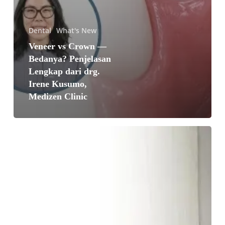
Dental
What's New
Veneer vs Crown —
Bedanya? Penjelasan
Lengkap dari drg.
Irene Kusumo,
Medizen Clinic
POV:
Dokter
Gigi,
Moms,
Sekaligus
Pengusaha.
Cara