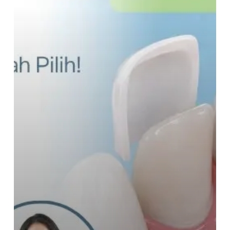
drg.
Irene
Kusumo,
Medizen
Clinic