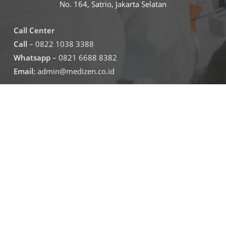
No. 164, Satrio, Jakarta Selatan
Call Center
Call
– 0822 1038 3388
Whatsapp
– 0821 6688 8382
Email:
admin@medizen.co.id
Untuk jam operasional klinik
Senin – Jumat
07.30-19.30
Sabtu – minggu
09.00-16.00
Jadwal Operasional Lab
Senin – Jumat
08.00-16.00
Sabtu
09.00-16.00