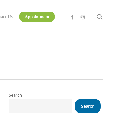
search
facebook
instagram
tact Us
Appointment
Search
Search