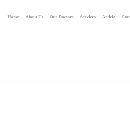
Home
About Us
Our Doctors
Services
Article
Con