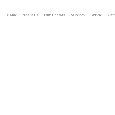
Home
About Us
Our Doctors
Services
Article
Con