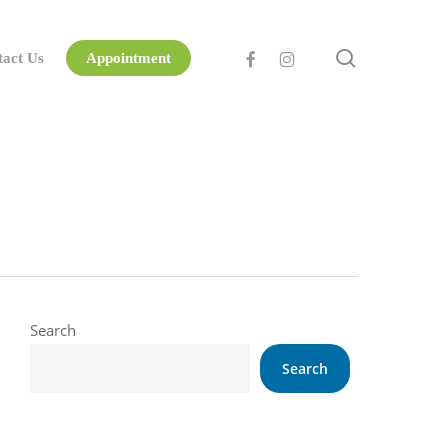
search
facebook
instagram
tact Us
Appointment
Search
Search