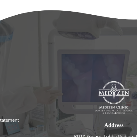
statement
Address
RDTX Square, Lobby Podium L