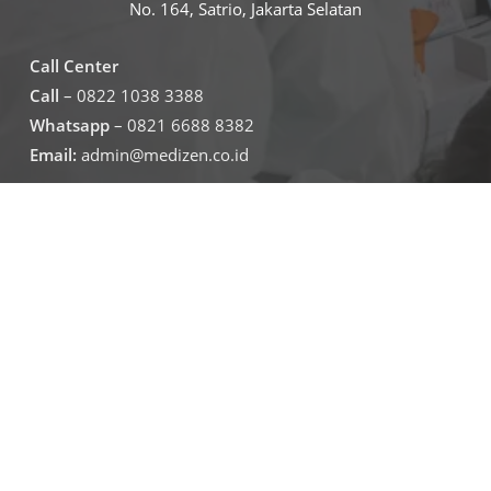
No. 164, Satrio, Jakarta Selatan
Call Center
Call
– 0822 1038 3388
Whatsapp
– 0821 6688 8382
Email:
admin@medizen.co.id
Untuk jam operasional klinik
Senin – Jumat
07.30-19.30
Sabtu – minggu
09.00-16.00
Jadwal Operasional Lab
Senin – Jumat
08.00-16.00
Sabtu
09.00-16.00