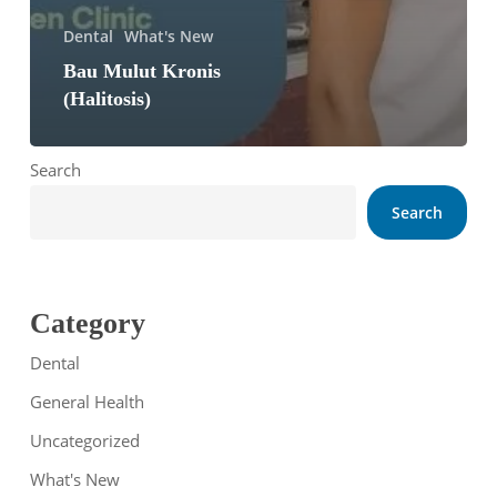
Dental
What's New
Bau Mulut Kronis
(Halitosis)
Search
Search
Category
Dental
General Health
Uncategorized
What's New