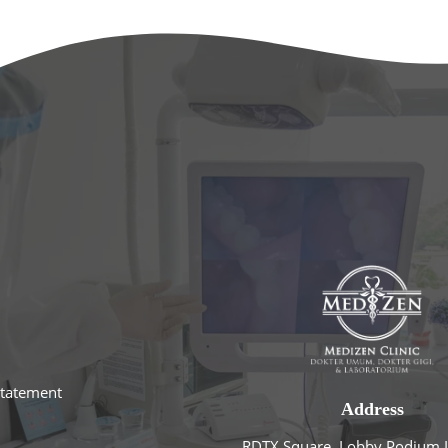
statement
Address
RDTX Square, Lobby Podium L