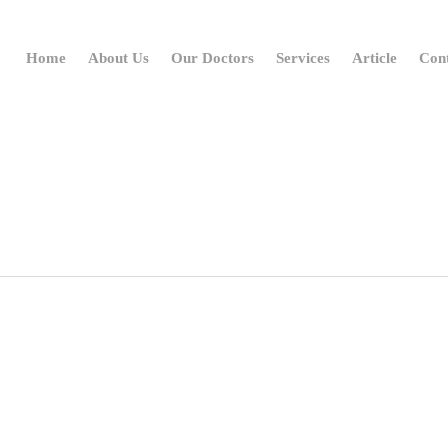
Home
About Us
Our Doctors
Services
Article
Con