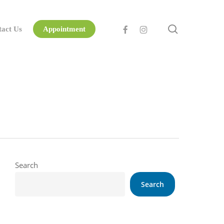
search
facebook
instagram
tact Us
Appointment
Search
Search