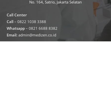
No. 164, Satrio, Jakarta Selatan
Call Center
Call
– 0822 1038 3388
Whatsapp
– 0821 6688 8382
Email:
admin@medizen.co.id
Untuk jam operasional klinik
Senin – Jumat
07.30-19.30
Sabtu – minggu
09.00-16.00
Jadwal Operasional Lab
Senin – Jumat
08.00-16.00
Sabtu
09.00-16.00