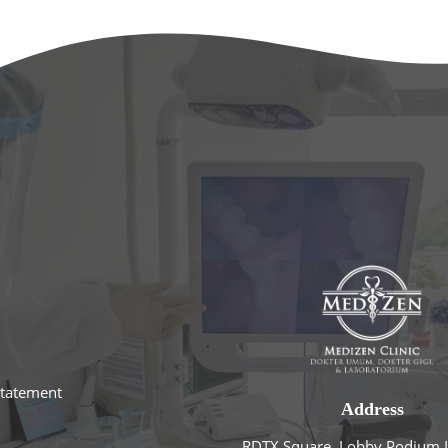
statement
Address
RDTX Square, Lobby Podium L