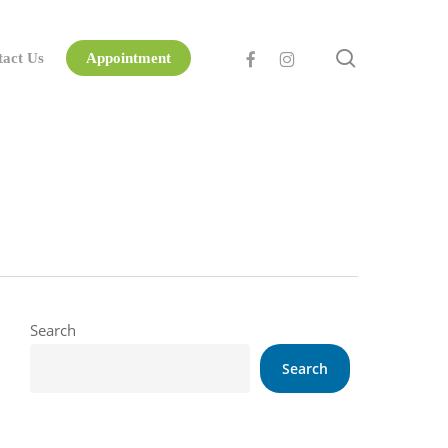
search
facebook
instagram
tact Us
Appointment
Search
Search