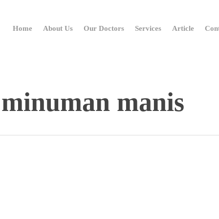
Home
About Us
Our Doctors
Services
Article
Con
 minuman manis