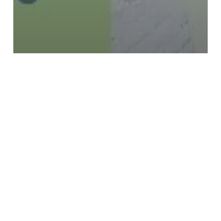
General Health
What's New
Stres Kronis & Begadang Dapat
Menurunkan Cadangan Vitamin C di
Tubuh
Komorbid:
Memahami
Penyakit
Penyerta