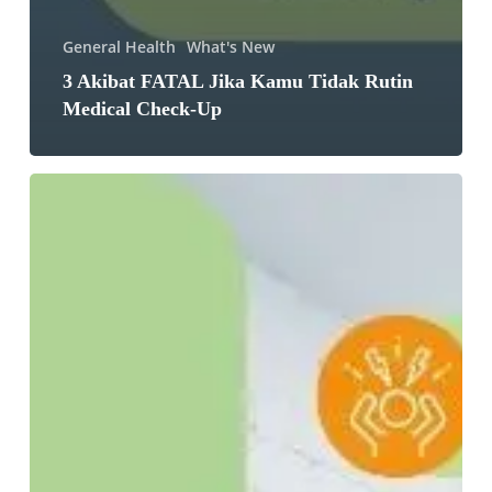
General Health
What's New
3 Akibat FATAL Jika Kamu Tidak Rutin
Medical Check-Up
Stres
Kronis
&
Begadang
Dapat
Menurunkan
Cadangan
Vitamin
C
di
Tubuh