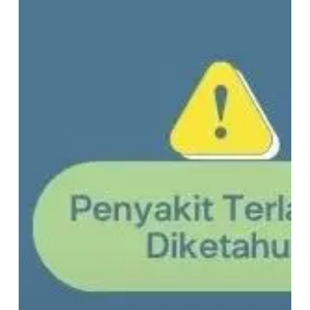
Akibat
FATAL
Jika
Kamu
Tidak
Rutin
Medical
Check-
Up