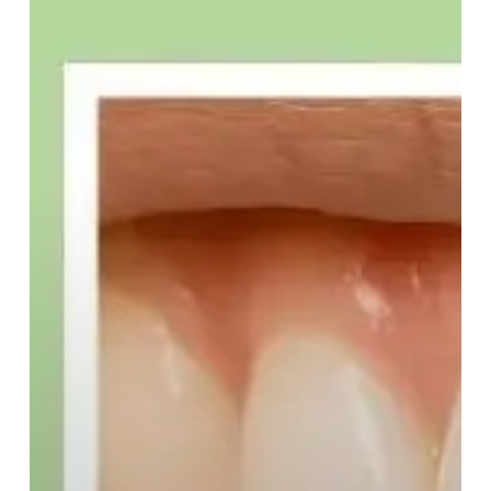
di
Tengah
Dua
Gigi
Depan