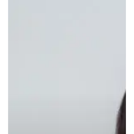
Virus
hMPV
(Human
Metapneumovirus)