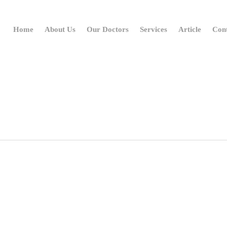
Home
About Us
Our Doctors
Services
Article
Con