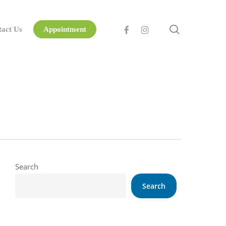
search
facebook
instagram
tact Us
Appointment
Search
Search