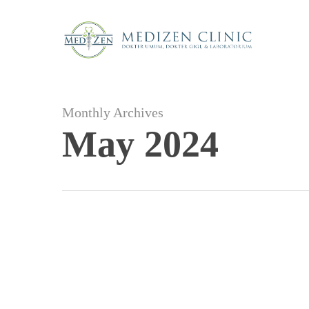
Skip
to
main
content
Monthly Archives
May 2024
Menjelajahi
Manfaat